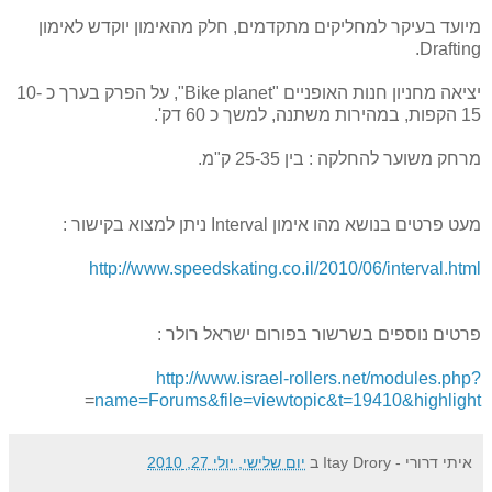
מיועד בעיקר למחליקים מתקדמים, חלק מהאימון יוקדש לאימון
Drafting.
יציאה מחניון חנות האופניים "Bike planet", על הפרק בערך כ 10-
15 הקפות, במהירות משתנה, למשך כ 60 דק'.
מרחק משוער להחלקה : בין 25-35 ק"מ.
מעט פרטים בנושא מהו אימון Interval ניתן למצוא בקישור :
http://www.speedskating.co.il/2010/06/interval.html
פרטים נוספים בשרשור בפורום ישראל רולר :
http://www.israel-rollers.net/modules.php?
=
name=Forums&file=viewtopic&t=19410&highlight
איתי דרורי - Itay Drory
ב
יום שלישי, יולי 27, 2010